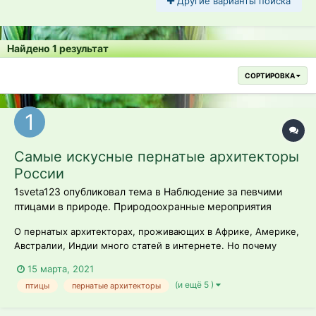
Другие варианты поиска
Найдено 1 результат
СОРТИРОВКА
Самые искусные пернатые архитекторы
России
1sveta123 опубликовал тема в
Наблюдение за певчими
птицами в природе. Природоохранные мероприятия
О пернатых архитекторах, проживающих в Африке, Америке,
Австралии, Индии много статей в интернете. Но почему
никто не рассказывает о наших родных - российских? Мы
15 марта, 2021
решили исправить эту ситуацию и сделали подборку самых
(и ещё 5 )
птицы
пернатые архитекторы
интересных отечественных пернатых дизайнеров.