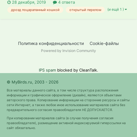
28 декабря, 2019
4 ответа
(и ещё 1 )
дрозд поцарапанный кошкой
открытый перелом
Политика конфиденциальности
Cookie-файлы
Powered by Invision Community
IPS spam
blocked by CleanTalk.
© MyBirds.ru, 2003 - 2026
Все материалы данного сайта, в том числе структура расположения
информации и графическое оформление (дизайн), являются объектами
авторского права. Копирование информации на сторонние ресурсы и сайты
сети Интернет, а также любое иное использование материалов сайта без
предварительного согласия правообладателя НЕ ДОПУСКАЕТСЯ.
При копировании материалов сайта (в случае получения согласия
правообладателя), размещение активной индексируемой гиперссылки на
сайт обязательно.