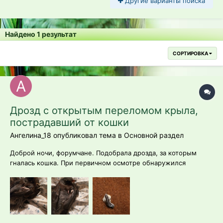
Другие варианты поиска
Найдено 1 результат
СОРТИРОВКА
Дрозд с открытым переломом крыла,
пострадавший от кошки
Ангелина_18 опубликовал тема в
Основной раздел
Доброй ночи, форумчане. Подобрала дрозда, за которым
гналась кошка. При первичном осмотре обнаружился
открытый перелом. При этом дрозд активно помогал себе
обоими крыльями при беге, пытаясь взлететь ( взлетал, но
не высоко, конечно). В ближайшем зоомогазине мне
помогли обнаружить несколько ран, ско...