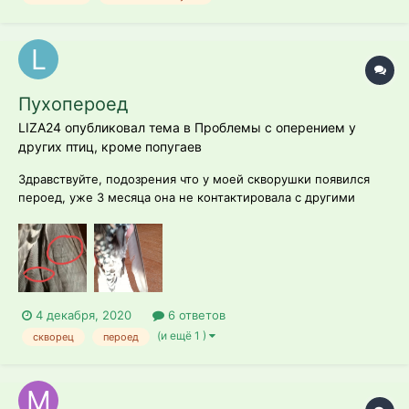
Пухопероед
LIZA24 опубликовал тема в
Проблемы с оперением у
других птиц, кроме попугаев
Здравствуйте, подозрения что у моей скворушки появился
пероед, уже 3 месяца она не контактировала с другими
птицами вообще. После пережитого ею стресса у нее
выпали крыльевые и хвостовые перья, но после витаминок
все прошло, и все перья выросли. Но после линьки новые
перья какие-то не совсем прямые....
4 декабря, 2020
6 ответов
(и ещё 1 )
скворец
пероед