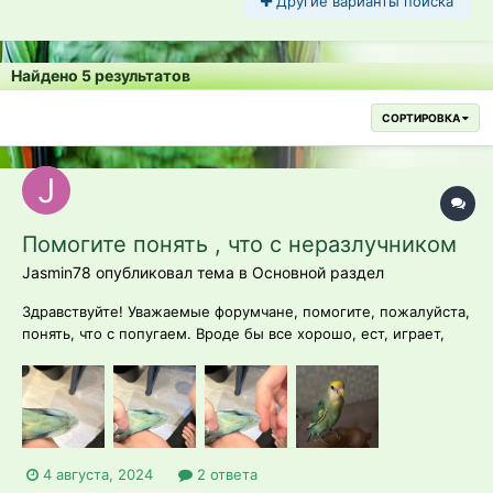
Другие варианты поиска
Найдено 5 результатов
СОРТИРОВКА
Помогите понять , что с неразлучником
Jasmin78 опубликовал тема в
Основной раздел
Здравствуйте! Уважаемые форумчане, помогите, пожалуйста,
понять, что с попугаем. Вроде бы все хорошо, ест, играет,
летает. Наростов нигде нет. Но затянулась линька или это
что-то еще. Черных точек на перьях нет и на коже тоже
нет.Чешется чаще обычного. Перья переодически летят.
Чистые , черноты нет....
4 августа, 2024
2 ответа