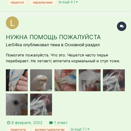
(и ещё 4 )
чешется
неразлучник
НУЖНА ПОМОЩЬ ПОЖАЛУЙСТА
Ler04ka опубликовал тема в
Основной раздел
Помогите пожалуйста. Что это. Чешется часто перья
перебирает. Не летает( аппетита нормальный и стул тоже.
Под глазком было чёрное пятно сейчас нету.
8 февраля, 2022
1 ответ
(и ещё 7 )
помогите
волнистыепопугаи