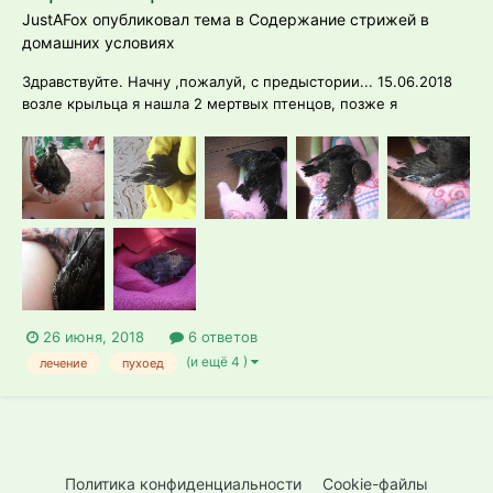
JustAFox опубликовал тема в
Содержание стрижей в
домашних условиях
Здравствуйте. Начну ,пожалуй, с предыстории... 15.06.2018
возле крыльца я нашла 2 мертвых птенцов, позже я
обнаружила под кустом и 3-го. Он был ещё жив. Судя по его
мертвым братьям, он пролежал здесь не больше суток. Это
оказался 12-дневный стрижонок. Он был весь ещё в
трубочках, на спине виднелся...
26 июня, 2018
6 ответов
(и ещё 4 )
лечение
пухоед
Политика конфиденциальности
Cookie-файлы