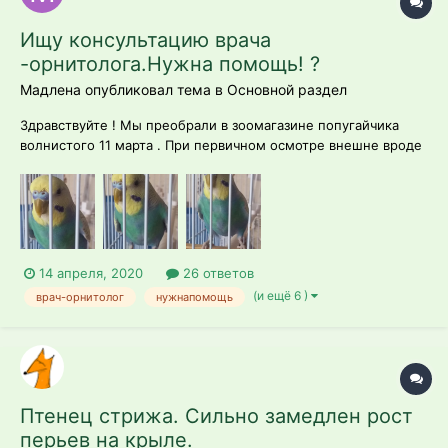
Ищу консультацию врача
-орнитолога.Нужна помощь! ?
Мадлена опубликовал тема в
Основной раздел
Здравствуйте ! Мы преобрали в зоомагазине попугайчика
волнистого 11 марта . При первичном осмотре внешне вроде
все было нормой.Но дома обнаружила , что сильно погрызан
хвостик и немного кончики крыльев. Сказали, что ему около
4-5 месяцев и у него линька.Он живет у нас месяц. Три дня
назад сильно отр...
14 апреля, 2020
26 ответов
(и ещё 6 )
врач-орнитолог
нужнапомощь
Птенец стрижа. Сильно замедлен рост
перьев на крыле.