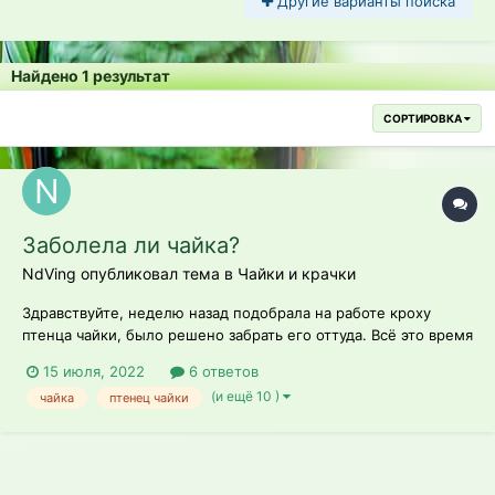
Другие варианты поиска
Найдено 1 результат
СОРТИРОВКА
Заболела ли чайка?
NdVing опубликовал тема в
Чайки и крачки
Здравствуйте, неделю назад подобрала на работе кроху
птенца чайки, было решено забрать его оттуда. Всё это время
с птицем было все хорошо, кормили белой рыбой,
15 июля, 2022
6 ответов
креветками, варёными яйцами, пару раз дали мелкую
(и ещё 10 )
чайка
птенец чайки
говядину и разок кошачий корм для котят. Два дня назад
начал плохо кушать, сегодня начал...