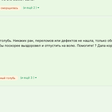
(и ещё 2 )
сморщилась
 голубь. Никаких ран, переломов или дефектов не нашла, только об
бы поскорее выздоровел и отпустить на волю. Помогите! ? Дала кор
(и ещё 3 )
чный голубь