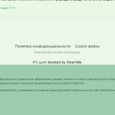
и ещё 7 )
Политика конфиденциальности
Cookie-файлы
Powered by Invision Community
IPS spam
blocked by CleanTalk.
нформации и графическое оформление (дизайн), являются объектами авторского пра
предварительного согласия правообладателя НЕ ДОПУСКАЕТСЯ.
ообладателя), размещение активной индексируемой гиперссылки на сайт обязательн