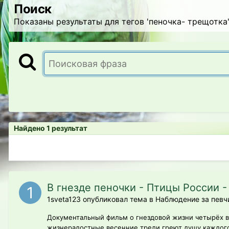
Поиск
Показаны результаты для тегов 'пеночка- трещотка'
Найдено 1 результат
В гнезде пеночки - Птицы России 
1sveta123 опубликовал тема в
Наблюдение за певч
Документальный фильм о гнездовой жизни четырёх вид
жизнерадостные весенние трели греют душу каждого 