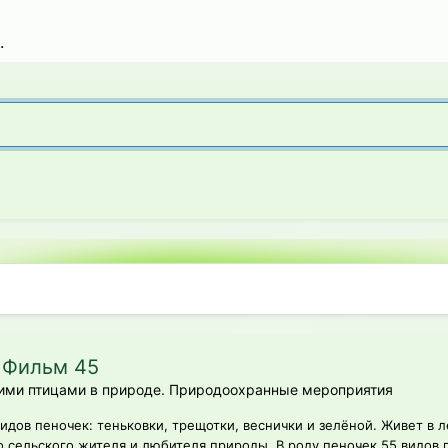
.
- Фильм 45
ими птицами в природе. Природоохранные мероприятия
ов пеночек: теньковки, трещотки, веснички и зелёной. Живет в ле
сельского жителя и любителя природы. В роду пеночек 55 видов пт