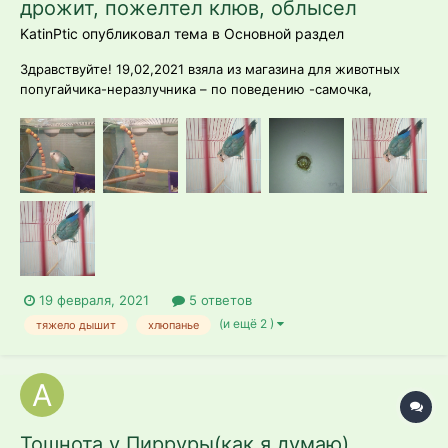
дрожит, пожелтел клюв, облысел
KatinPtic опубликовал тема в
Основной раздел
Здравствуйте! 19,02,2021 взяла из магазина для животных
попугайчика-неразлучника – по поведению -самочка,
история такая: неразлучников в магазине – пара,
предположительно – самец и самочка, по поведению было
установлено персоналом магазина. Дата рождения – июнь
2020 года, в магаз...
19 февраля, 2021
5 ответов
(и ещё 2 )
тяжело дышит
хлюпанье
Тошнота у Пирруры(как я думаю)