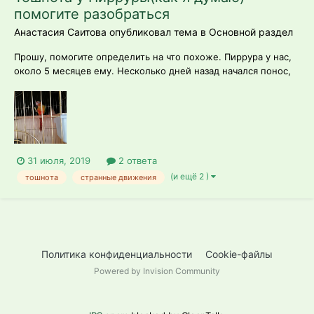
помогите разобраться
Анастасия Саитова опубликовал тема в
Основной раздел
Прошу, помогите определить на что похоже. Пиррура у нас,
около 5 месяцев ему. Несколько дней назад начался понос,
хохлиться. Побыли у Вета, прописал лечение. Но спустя 3
дня утром застала его за действиями: сидел на жерди,
приспущены крылья( как бы полностью раслаблены, ниже
лап висели) открыл клюв...
31 июля, 2019
2 ответа
(и ещё 2 )
тошнота
странные движения
Политика конфиденциальности
Cookie-файлы
Powered by Invision Community