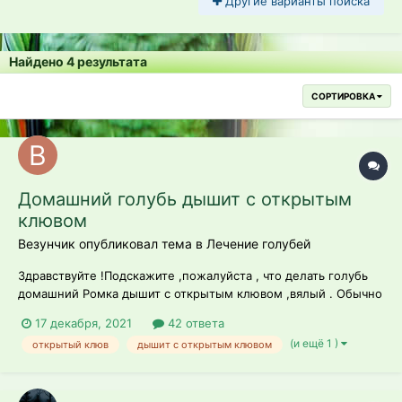
Другие варианты поиска
Найдено 4 результата
СОРТИРОВКА
Домашний голубь дышит с открытым
клювом
Везунчик опубликовал тема в
Лечение голубей
Здравствуйте !Подскажите ,пожалуйста , что делать голубь
домашний Ромка дышит с открытым клювом ,вялый . Обычно
еще та проныра ,везде сует свой хвост и клюв.А сегодня
17 декабря, 2021
42 ответа
смотрю вялый ,не такой активный .Смотрела в клюв вроде
(и ещё 1 )
открытый клюв
дышит с открытым клювом
все чисто . Вчера Ромка еще гулькал со вторым голубем (их у
меня два ) ,а...