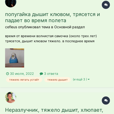
попугайка дышит клювом, трясется и
падает во время полета
cefleus опубликовал тема в
Основной раздел
время от времени волнистая самочка (около трех лет)
трясется, дышит клювом тяжело. в последнее время
начались проблемы с полетом. раньше летала активно, ныне
же сидит на клетке, а если полетит, то упадёт. птичку
осматривали, переломов нет. ест как обычно. помёт
нормальный. сепия и м...
30 июля, 2022
3 ответа
(и ещё 3 )
тяжело летать устаёт
тяжело дышит
Неразлучник, тяжело дышит, хлюпает,