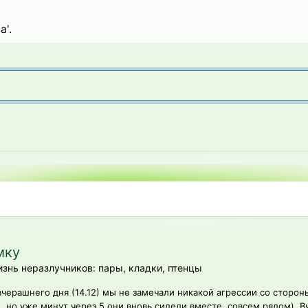
'.
мку
знь неразлучников: пары, кладки, птенцы
черашнего дня (14.12) мы не замечали никакой агрессии со сторон
 но уже минут через 5 они вновь сидели вместе, совсем рядом). Вч