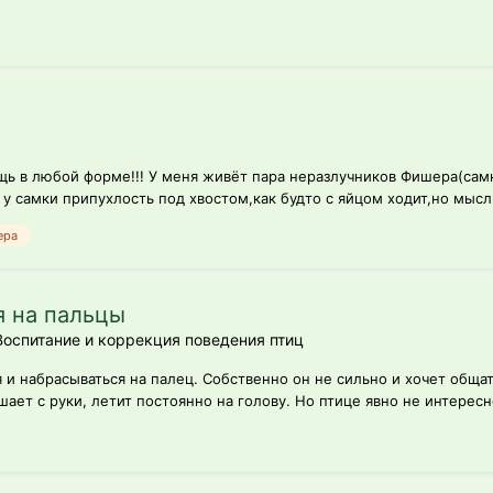
 в любой форме!!! У меня живёт пара неразлучников Фишера(самка
у самки припухлость под хвостом,как будто с яйцом ходит,но мысли
ера
я на пальцы
Воспитание и коррекция поведения птиц
я и набрасываться на палец. Собственно он не сильно и хочет обща
шает с руки, летит постоянно на голову. Но птице явно не интересно