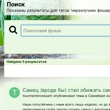
Поиск
Показаны результаты для тегов 'неразлучник фишера
Найдено 5 результатов
Самец (вроде бы) стал обижать са
tourmentincessant опубликовал тема в
Семейная жи
Наши попугайчики с нами всего лишь неделю, но до в
периодически грубо (могла согнать самца с жердочки,