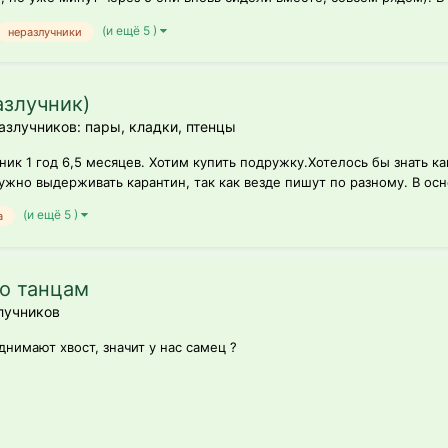
(и ещё 5 )
неразлучники
азлучник)
злучников: пары, кладки, птенцы
ник 1 год 6,5 месяцев. Хотим купить подружку.Хотелось бы знать к
ужно выдерживать карантин, так как везде пишут по разному. В осн
(и ещё 5 )
а
о танцам
лучников
нимают хвост, значит у нас самец ?