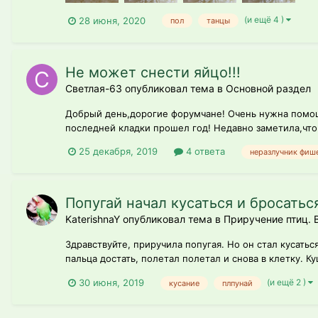
(и ещё 4 )
28 июня, 2020
пол
танцы
Не может снести яйцо!!!
Светлая-63 опубликовал тема в
Основной раздел
Добрый день,дорогие форумчане! Очень нужна помощь
последней кладки прошел год! Недавно заметила,что 
25 декабря, 2019
4 ответа
неразлучник фиш
Попугай начал кусаться и бросатьс
KaterishnaY опубликовал тема в
Приручение птиц. 
Здравствуйте, приручила попугая. Но он стал кусатьс
пальца достать, полетал полетал и снова в клетку. Ку
(и ещё 2 )
30 июня, 2019
кусание
плпунай