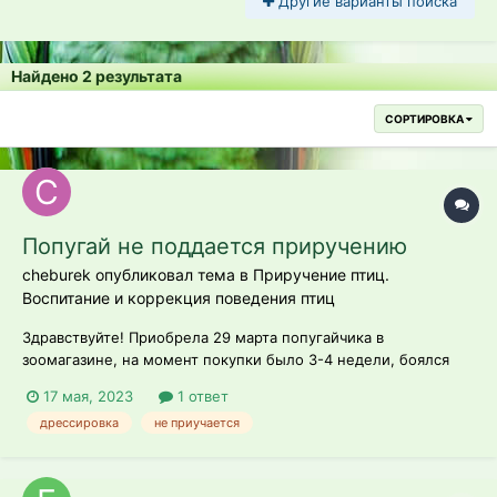
Другие варианты поиска
Найдено 2 результата
СОРТИРОВКА
Попугай не поддается приручению
cheburek опубликовал тема в
Приручение птиц.
Воспитание и коррекция поведения птиц
Здравствуйте! Приобрела 29 марта попугайчика в
зоомагазине, на момент покупки было 3-4 недели, боялся
людей, но сейчас лучше. В первую неделю даже сел на руку
17 мая, 2023
1 ответ
с кормом, больше не садится. Любит есть травку, даю ему с
дрессировка
не приучается
руки- подходит, когда отодвигаю руку, чтобы он сел на палец
и продолжил есть траву,...