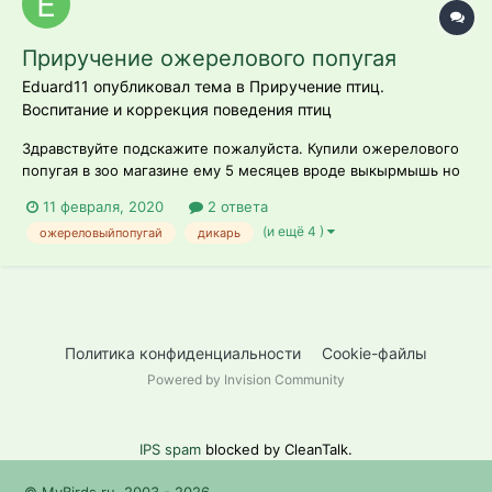
Приручение ожерелового попугая
Eduard11 опубликовал тема в
Приручение птиц.
Воспитание и коррекция поведения птиц
Здравствуйте подскажите пожалуйста. Купили ожерелового
попугая в зоо магазине ему 5 месяцев вроде выкырмышь но
как дикарь. Уже у нас он 12 дней а все ещё нас боится
11 февраля, 2020
2 ответа
шарахается. Уже пару раз выпускали на воле ведёт себя
(и ещё 4 )
ожереловыйпопугай
дикарь
хорошо очень любопытный уже весь дом обследовал за 2
дня сам по себе летает бегае...
Политика конфиденциальности
Cookie-файлы
Powered by Invision Community
IPS spam
blocked by CleanTalk.
© MyBirds.ru, 2003 - 2026