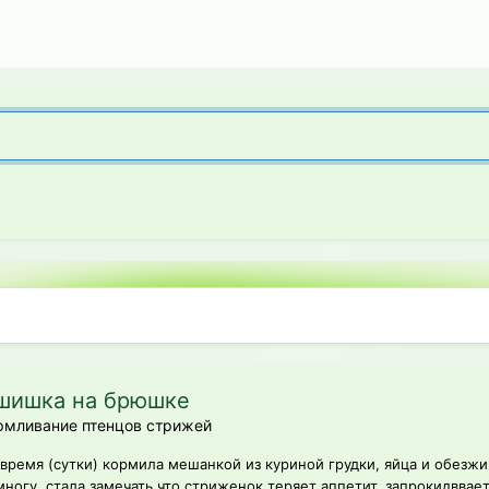
 шишка на брюшке
мливание птенцов стрижей
время (сутки) кормила мешанкой из куриной грудки, яйца и обезж
огу, стала замечать что стриженок теряет аппетит, запрокидввает 