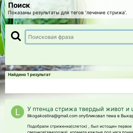
Поиск
Показаны результаты для тегов 'лечение стрижа'.
Найдено 1 результат
У птенца стрижа твердый живот и
llikogakostina@gmail.com опубликовал тема в
Выкар
Подобрали стриженка(слеток) , был истощен первое 
сверчков(заморозка), кормила каждые пол часа понемн