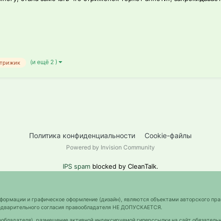
(и ещё 2 )
трижик
Политика конфиденциальности
Cookie-файлы
Powered by Invision Community
IPS spam
blocked by CleanTalk.
нформации и графическое оформление (дизайн), являются объектами авторского пра
предварительного согласия правообладателя НЕ ДОПУСКАЕТСЯ.
ообладателя), размещение активной индексируемой гиперссылки на сайт обязательн