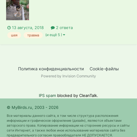
13 августа, 2018
2 ответа
(и ещё 5 )
шея
травма
Политика конфиденциальности
Cookie-файлы
Powered by Invision Community
IPS spam
blocked by CleanTalk.
© MyBirds.ru, 2003 - 2026
Все материалы данного сайта, в том числе структура расположения
информации и графическое оформление (дизайн), являются объектами
авторского права. Копирование информации на сторонние ресурсы и сайты
сети Интернет, а также любое иное использование материалов сайта без
предварительного согласия правообладателя НЕ ДОПУСКАЕТСЯ.