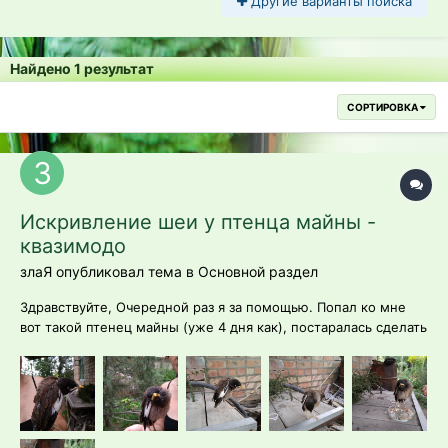
Другие варианты поиска
Найдено 1 результат
СОРТИРОВКА
Искривление шеи у птенца майны -
квазимодо
злаЯ опубликовал тема в
Основной раздел
Здравствуйте, Очередной раз я за помощью. Попал ко мне
вот такой птенец майны (уже 4 дня как), постаралась сделать
фото и видео, чтобы было видно - у него голова
неестественно лежит на одном из плеч. Ест прекрасно
(сейчас в основном на насекомых+мешанка), какает отлично,
даже машет крыльями, в...