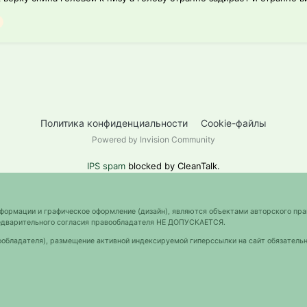
Политика конфиденциальности
Cookie-файлы
Powered by Invision Community
IPS spam
blocked by CleanTalk.
нформации и графическое оформление (дизайн), являются объектами авторского пра
предварительного согласия правообладателя НЕ ДОПУСКАЕТСЯ.
ообладателя), размещение активной индексируемой гиперссылки на сайт обязательн