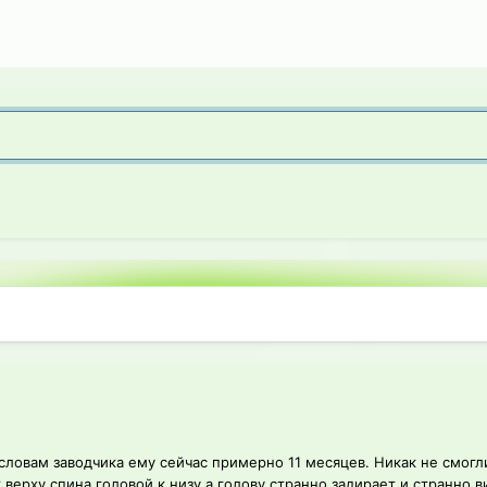
 словам заводчика ему сейчас примерно 11 месяцев. Никак не смогл
верху спина головой к низу а голову странно задирает и странно ви