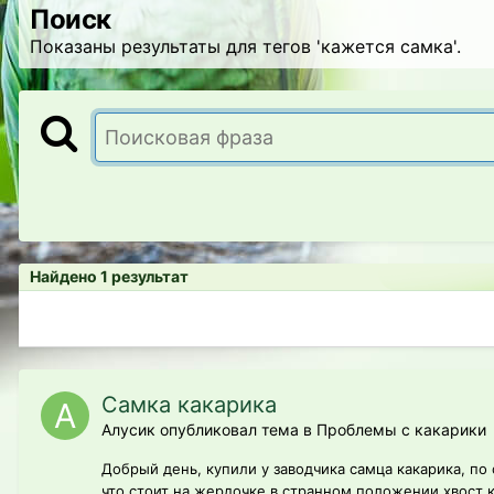
Поиск
Показаны результаты для тегов 'кажется самка'.
Найдено 1 результат
Самка какарика
Алусик опубликовал тема в
Проблемы с какарики
Добрый день, купили у заводчика самца какарика, по
что стоит на жердочке в странном положении хвост к 