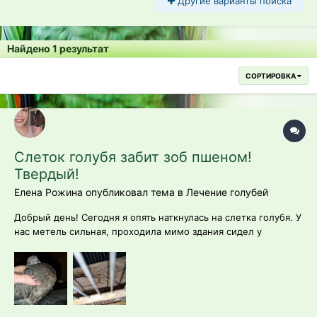
Другие варианты поиска
Найдено 1 результат
СОРТИРОВКА
Слеток голубя забит зоб пшеном!
Твердый!
Елена Рожина опубликовал тема в
Лечение голубей
Добрый день! Сегодня я опять наткнулась на слетка голубя. У
нас метель сильная, проходила мимо здания сидел у
подножия. Думаю, вернусь с магазина заберу его. Вернулась
через час и он сидел у двери какого-то магазина, в общем я
его забрала. Как взяла в руки, то сразу бросился в глаза
огромный набитый...