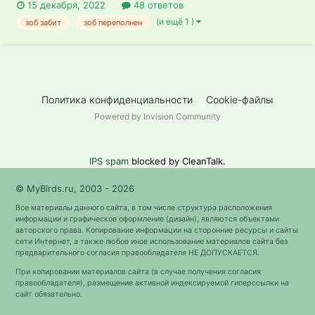
15 декабря, 2022
48 ответов
(и ещё 1 )
зоб забит
зоб переполнен
Политика конфиденциальности
Cookie-файлы
Powered by Invision Community
IPS spam
blocked by CleanTalk.
© MyBirds.ru, 2003 - 2026
Все материалы данного сайта, в том числе структура расположения
информации и графическое оформление (дизайн), являются объектами
авторского права. Копирование информации на сторонние ресурсы и сайты
сети Интернет, а также любое иное использование материалов сайта без
предварительного согласия правообладателя НЕ ДОПУСКАЕТСЯ.
При копировании материалов сайта (в случае получения согласия
правообладателя), размещение активной индексируемой гиперссылки на
сайт обязательно.