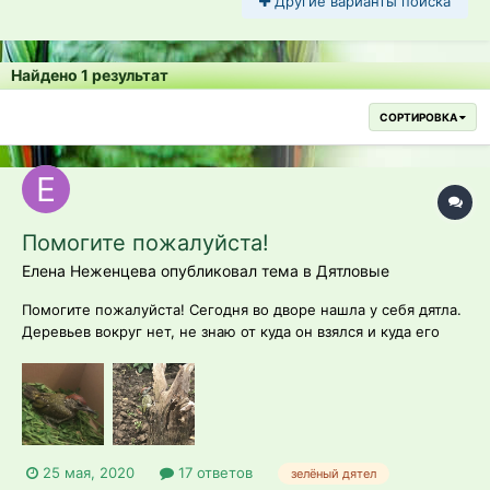
Другие варианты поиска
Найдено 1 результат
СОРТИРОВКА
Помогите пожалуйста!
Елена Неженцева опубликовал тема в
Дятловые
Помогите пожалуйста! Сегодня во дворе нашла у себя дятла.
Деревьев вокруг нет, не знаю от куда он взялся и куда его
нести! Он не летает, отлететь может максимум на полметра.
Не понимаю взрослая это птица или нет? Если это слетыш ,
то откуда он взялся в моей клумбе, деревьев по близости
нет! Боюсь ,ч...
25 мая, 2020
17 ответов
зелёный дятел