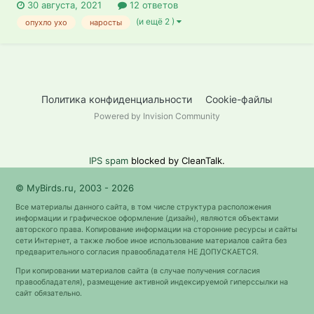
30 августа, 2021
12 ответов
(и ещё 2 )
опухло ухо
наросты
Политика конфиденциальности
Cookie-файлы
Powered by Invision Community
IPS spam
blocked by CleanTalk.
© MyBirds.ru, 2003 - 2026
Все материалы данного сайта, в том числе структура расположения
информации и графическое оформление (дизайн), являются объектами
авторского права. Копирование информации на сторонние ресурсы и сайты
сети Интернет, а также любое иное использование материалов сайта без
предварительного согласия правообладателя НЕ ДОПУСКАЕТСЯ.
При копировании материалов сайта (в случае получения согласия
правообладателя), размещение активной индексируемой гиперссылки на
сайт обязательно.