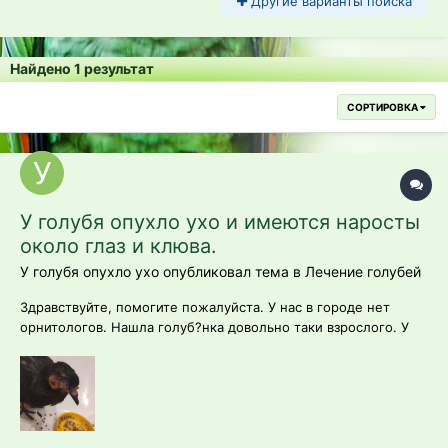
Другие варианты поиска
Найдено 1 результат
СОРТИРОВКА
У голубя опухло ухо и имеются наросты
около глаз и клюва.
У голубя опухло ухо опубликовал тема в
Лечение голубей
Здравствуйте, помогите пожалуйста. У нас в городе нет
орнитологов. Нашла голуб?нка довольно таки взрослого. У
него какие-то наросты около глаз и клюва. Думала, что это
гнойники, но нет. Возможно голубиная оспа. Но больше
всего меня беспокоит его ухо. Оно очень сильно опухшее и
кажется становится вс?...