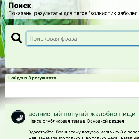
Поиск
Показаны результаты для тегов 'волнистик заболел'
Найдено 3 результата
волнистый попугай жалобно пищит
Некса опубликовал тема в
Основной раздел
Здраствуйте. Волнистому попугаю мальчику 8 с полов
мая, замечала это только я, но только месяц назад н