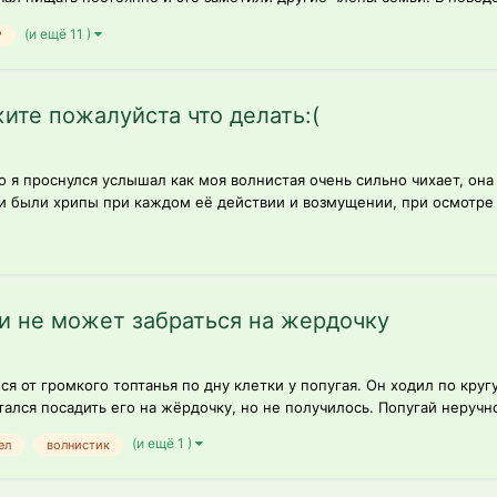
(и ещё 11 )
?
ите пожалуйста что делать:(
 я проснулся услышал как моя волнистая очень сильно чихает, она
 и были хрипы при каждом её действии и возмущении, при осмотре 
и не может забраться на жердочку
ся от громкого топтанья по дну клетки у попугая. Он ходил по круг
лся посадить его на жёрдочку, но не получилось. Попугай неручной
(и ещё 1 )
ел
волнистик