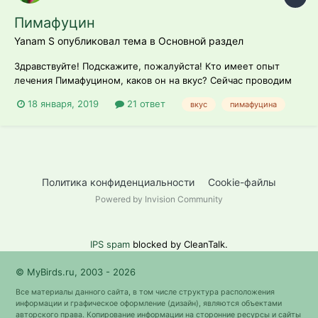
Пимафуцин
Yanam S опубликовал тема в
Основной раздел
Здравствуйте! Подскажите, пожалуйста! Кто имеет опыт
лечения Пимафуцином, каков он на вкус? Сейчас проводим
лечение данным препаратом и есть подозрение, что купила
18 января, 2019
21 ответ
вкус
пимафуцина
подделку. Стоит недешево, поэтому покупать второй флакон
затруднительно.
Политика конфиденциальности
Cookie-файлы
Powered by Invision Community
IPS spam
blocked by CleanTalk.
© MyBirds.ru, 2003 - 2026
Все материалы данного сайта, в том числе структура расположения
информации и графическое оформление (дизайн), являются объектами
авторского права. Копирование информации на сторонние ресурсы и сайты