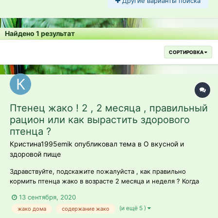
Другие варианты поиска
Найдено 1 результат
СОРТИРОВКА
Птенец жако ! 2 , 2 месяца , правильный
рацион или как вырастить здорового
птенца ?
Кристина1995emik опубликовал тема в
О вкусной и
здоровой пище
Здравствуйте, подскажите пожалуйста , как правильно
кормить птенца жако в возрасте 2 месяца и неделя ? Когда
переводить на сухой корм ?
13 сентября, 2020
(и ещё 5 )
жако дома
содержание жако