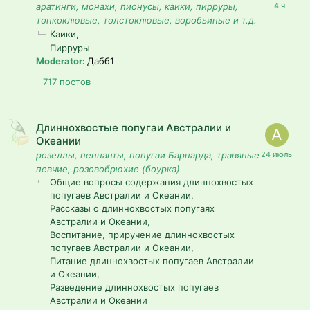
аратинги, монахи, пионусы, каики, пирруры,
тонкоклювые, толстоклювые, воробьиные и т.д.
Каики
Пирруры
Moderator:
Дабб1
717
постов
Длиннохвостые попугаи Австралии и
Океании
розеллы, пеннанты, попугаи Барнарда, травяные
певчие, розовобрюхие (боурка)
Общие вопросы содержания длиннохвостых
попугаев Австралии и Океании
Рассказы о длиннохвостых попугаях
Австралии и Океании
Воспитание, приручение длиннохвостых
попугаев Австралии и Океании
Питание длиннохвостых попугаев Австралии
и Океании
Разведение длиннохвостых попугаев
Австралии и Океании