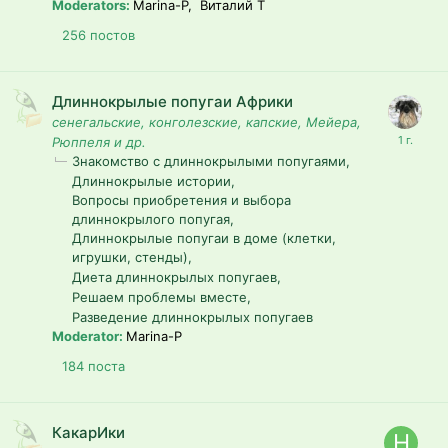
Moderators:
Marina-P, Виталий T
256
постов
Длиннокрылые попугаи Африки
сенегальские, конголезские, капские, Мейера,
Рюппеля и др.
Знакомство с длиннокрылыми попугаями
Длиннокрылые истории
Вопросы приобретения и выбора
длиннокрылого попугая
Длиннокрылые попугаи в доме (клетки,
игрушки, стенды)
Диета длиннокрылых попугаев
Решаем проблемы вместе
Разведение длиннокрылых попугаев
Moderator:
Marina-P
184
поста
КакарИки