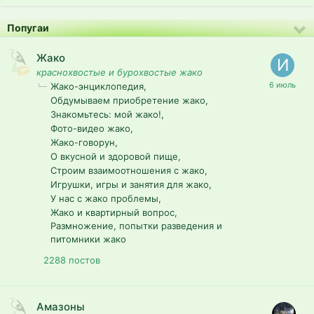
Попугаи
Жако
краснохвостые и бурохвостые жако
Жако-энциклопедия
Обдумываем приобретение жако
Знакомьтесь: мой жако!
Фото-видео жако
Жако-говорун
О вкусной и здоровой пище
Строим взаимоотношения с жако
Игрушки, игры и занятия для жако
У нас с жако проблемы
Жако и квартирный вопрос
Размножение, попытки разведения и
питомники жако
2288
постов
Амазоны