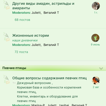
Другие виды амадин, астрильды и
амаранты
Moderators:
Juliett, Виталий T
68
постов
Жизненные истории
наши дневнички
Moderators:
Juliett, Виталий T
72
поста
Певчие птицы
Общие вопросы содержания певчих птиц
Дежурный вопросник
Кормовая база и особенности кормления
певчих птиц
Клетки, инвентарь и оборудование для
певчих птиц
Moderators:
Marina-P, Juliett, tasibai, Виталий T