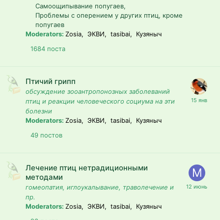
Самоощипывание попугаев
Проблемы с оперением у других птиц, кроме
попугаев
Moderators:
Zosia, ЭКВИ, tasibai, Кузяныч
1684
поста
Птичий грипп
обсуждение зооантропонозных заболеваний
птиц и реакции человеческого социума на эти
болезни
Moderators:
Zosia, ЭКВИ, tasibai, Кузяныч
49
постов
Лечение птиц нетрадиционными
методами
гомеопатия, иглоукалывание, траволечение и
пр.
Moderators:
Zosia, ЭКВИ, tasibai, Кузяныч