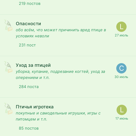
219
постов
Опасности
обо всём, что может причинить вред птице в
условиях неволи
231
пост
Уход за птицей
уборка, купание, подрезание когтей, уход за
оперением и т.п.
284
поста
Птичья игротека
покупные и самодельные игрушки, игры с
питомцем и т.п.
85
постов