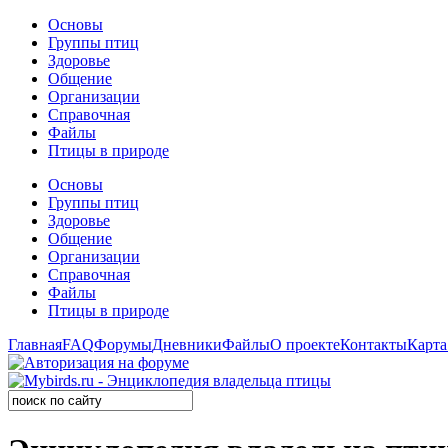
Основы
Группы птиц
Здоровье
Общение
Организации
Справочная
Файлы
Птицы в природе
Основы
Группы птиц
Здоровье
Общение
Организации
Справочная
Файлы
Птицы в природе
Главная
FAQ
Форумы
Дневники
Файлы
О проекте
Контакты
Карта