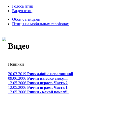
Голоса птиц
Видео птиц
Обои с птицами
Птицы на мобильных телефонах
Видео
Новинки
20.03.2019
Риччи-бой с неваляшкой
09.06.2006
Риччи-высоко сижу.....
12.05.2006
Риччи играет. Часть 2
12.05.2006
Риччи играет. Часть 1
12.05.2006
Риччи - какой вокал!!!